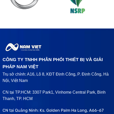
CÔNG TY TNHH PHÂN PHỐI THIẾT BỊ VÀ GIẢI
PHÁP NAM VIỆT
Trụ sở chính: A16, Lô 8, KĐT Định Công, P. Định Công, Hà
Nội, Việt Nam
CN tại TP.HCM: 3307 Park1, Vinhome Central Park, Binh
Thanh, TP. HCM
CN tại Quảng Ninh: Ks. Golden Palm Ha Long, A66-67
Tuần Châu international habour, Hạ Long, Quảng Ninh.