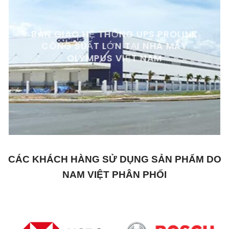
BÀN GIAO HỆ THỐNG UPS PROLINK
CÔNG SUẤT LỚN TẠI NHÀ MÁY
OLYMPUS VIỆT NAM
CÁC KHÁCH HÀNG SỬ DỤNG SẢN PHẨM DO
NAM VIỆT PHÂN PHỐI