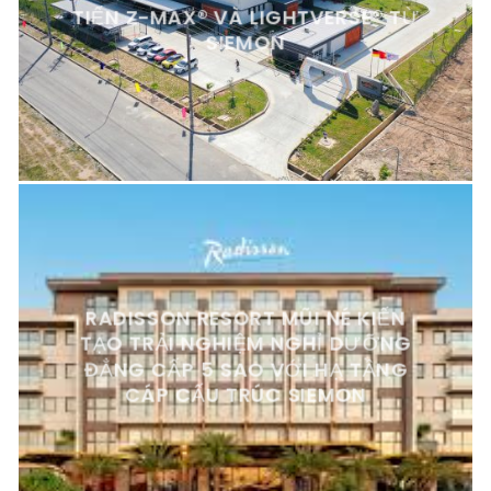
TIẾN Z-MAX® VÀ LIGHTVERSE® TỪ
SIEMON
RADISSON RESORT MŨI NÉ KIẾN
TẠO TRẢI NGHIỆM NGHỈ DƯỠNG
ĐẲNG CẤP 5 SAO VỚI HẠ TẦNG
CÁP CẤU TRÚC SIEMON