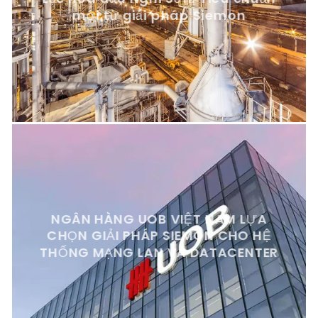
mới từ giải pháp Siemon
NGÂN HÀNG UOB VIỆT NAM LỰA
CHỌN GIẢI PHÁP SIEMON CHO HỆ
THỐNG MẠNG LAN VÀ DATACENTER