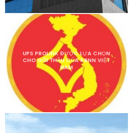
UPS PROLINK ĐƯỢC LỰA CHỌN
CHO GÓI THẦU CỦA KBNN VIỆT
NAM