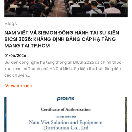
Blogs
NAM VIỆT VÀ SIEMON ĐỒNG HÀNH TẠI SỰ KIỆN
BICSI 2026: KHẲNG ĐỊNH ĐẲNG CẤP HẠ TẦNG
MẠNG TẠI TP.HCM
01/06/2026
Sự kiện công nghệ hạ tầng thông tin BICSI 2026 đã chính thức
khai mạc tại Thành phố Hồ Chí Minh. Sự kiện thu hút đông đảo
các chuyên...
View details