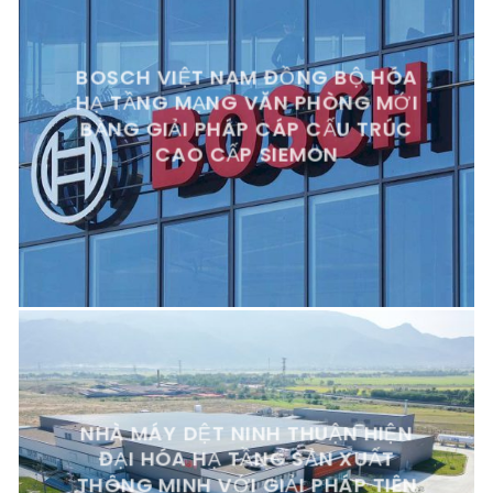
BOSCH VIỆT NAM ĐỒNG BỘ HÓA
HẠ TẦNG MẠNG VĂN PHÒNG MỚI
BẰNG GIẢI PHÁP CÁP CẤU TRÚC
CAO CẤP SIEMON
NHÀ MÁY DỆT NINH THUẬN HIỆN
ĐẠI HÓA HẠ TẦNG SẢN XUẤT
THÔNG MINH VỚI GIẢI PHÁP TIÊN