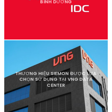
BÌNH DƯƠNG
THƯƠNG HIỆU SIEMON ĐƯỢC LỰA
CHỌN SỬ DỤNG TẠI VNG DATA
CENTER