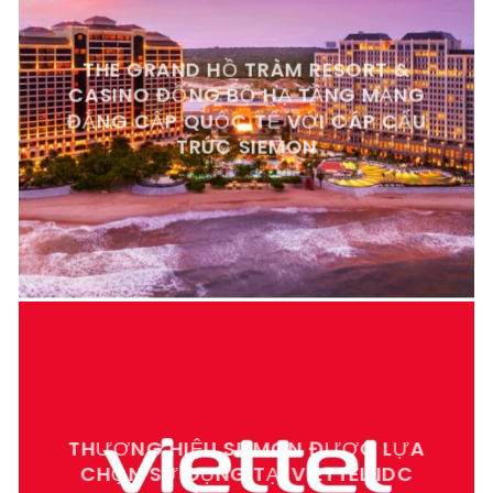
THE GRAND HỒ TRÀM RESORT &
CASINO ĐỒNG BỘ HẠ TẦNG MẠNG
ĐẲNG CẤP QUỐC TẾ VỚI CÁP CẤU
TRÚC SIEMON
THƯƠNG HIỆU SIEMON ĐƯỢC LỰA
CHỌN SỬ DỤNG TẠI VIETTEL IDC